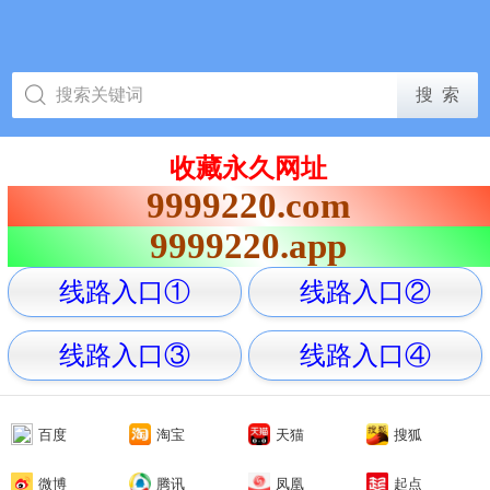
收藏永久网址
9999220.com
9999220.app
线路入口①
线路入口②
线路入口③
线路入口④
百度
淘宝
天猫
搜狐
微博
腾讯
凤凰
起点