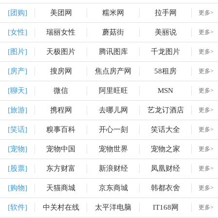
[团购]
美团网
糯米网
拉手网
更多>
[女性]
瑞丽女性
蘑菇街
美丽说
更多>
[图片]
天极图片
腾讯图库
千龙图片
更多>
[房产]
搜房网
焦点房产网
58租房
更多>
[聊天]
微信
阿里旺旺
MSN
更多>
[旅游]
携程网
去哪儿网
艺龙订酒店
更多>
[笑话]
糗事百科
开心一刻
笑话大全
更多>
[宠物]
宠物中国
宠物世界
宠物之家
更多>
[股票]
东方财富
新浪财经
凤凰财经
更多>
[购物]
天猫商城
京东商城
韩都衣舍
更多>
[软件]
中关村在线
太平洋电脑
IT168网
更多>