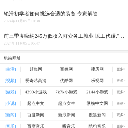
轮滑初学者如何挑选合适的装备 专家解答
2024年11月05日10:38
前三季度吸纳245万低收入群众务工就业 以工代赈,"赈"出实效
2024年11月05日05:47
酷站网址
[生活]
赶集网
百姓网
搜房网
更多>
[视频]
爱奇艺高清
优酷网
乐视网
更多>
[游戏]
4399小游戏
7k7k小游戏
2144小游戏
更多>
[小说]
起点中文
起点女生
纵横中文网
更多>
[新闻]
百度新闻
新浪新闻
搜狐新闻
更多>
[音乐]
百度音乐
一听音乐
酷狗音乐
更多>