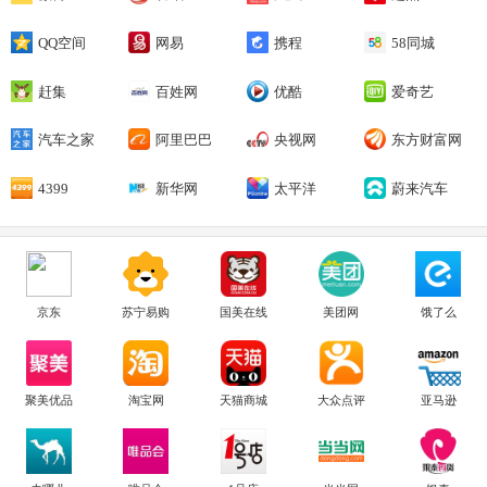
QQ空间
网易
携程
58同城
赶集
百姓网
优酷
爱奇艺
汽车之家
阿里巴巴
央视网
东方财富网
4399
新华网
太平洋
蔚来汽车
京东
苏宁易购
国美在线
美团网
饿了么
聚美优品
淘宝网
天猫商城
大众点评
亚马逊