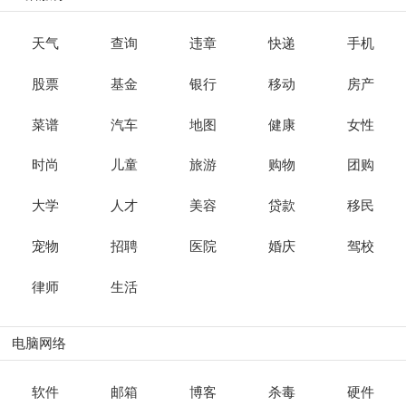
天气
查询
违章
快递
手机
股票
基金
银行
移动
房产
菜谱
汽车
地图
健康
女性
时尚
儿童
旅游
购物
团购
大学
人才
美容
贷款
移民
宠物
招聘
医院
婚庆
驾校
律师
生活
电脑网络
软件
邮箱
博客
杀毒
硬件