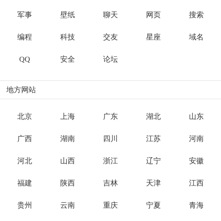
军事
壁纸
聊天
网页
搜索
编程
科技
交友
星座
域名
QQ
安全
论坛
地方网站
北京
上海
广东
湖北
山东
广西
湖南
四川
江苏
河南
河北
山西
浙江
辽宁
安徽
福建
陕西
吉林
天津
江西
贵州
云南
重庆
宁夏
青海