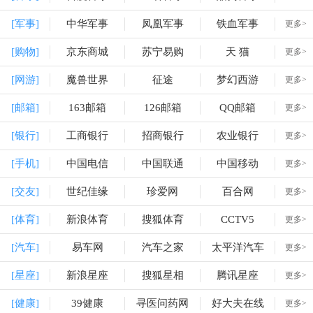
[军事]
中华军事
凤凰军事
铁血军事
更多>
[购物]
京东商城
苏宁易购
天 猫
更多>
[网游]
魔兽世界
征途
梦幻西游
更多>
[邮箱]
163邮箱
126邮箱
QQ邮箱
更多>
[银行]
工商银行
招商银行
农业银行
更多>
[手机]
中国电信
中国联通
中国移动
更多>
[交友]
世纪佳缘
珍爱网
百合网
更多>
[体育]
新浪体育
搜狐体育
CCTV5
更多>
[汽车]
易车网
汽车之家
太平洋汽车
更多>
[星座]
新浪星座
搜狐星相
腾讯星座
更多>
[健康]
39健康
寻医问药网
好大夫在线
更多>