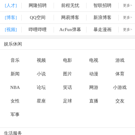
[人才]
网隆招聘
前程无忧
智联招聘
更多>
[博客]
QQ空间
网易博客
新浪博客
更多>
[视频]
哔哩哔哩
AcFun弹幕
暴走漫画
更多>
娱乐休闲
音乐
视频
电影
电视
游戏
新闻
小说
图片
动漫
体育
NBA
论坛
笑话
网游
小游戏
女性
星座
足球
直播
交友
军事
生活服务