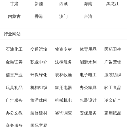
甘肃
新疆
西藏
海南
黑龙江
内蒙古
香港
澳门
台湾
行业网站
石油化工
交通运输
物资专材
体育用品
医药卫生
金融证券
职业中介
法律服务
能源水利
广告营销
信息产业
环保绿化
农林牧渔
电子电工
服装纺织
玩具礼品
机构组织
家用电器
办公家具
轻工食品
广告服务
旅游休闲
机械机电
包装设计
冶金矿产
办公文教
装修建材
咨询调查
安保服务
家用纸品
商务服务
国际贸易